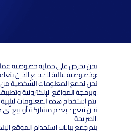
وخصوصية عالية للجميع الذين يتعاملون معنا. إليكم سياسة خصوصيتنا المكونة من 12 نقطة:
وبرمجة المواقع الإلكترونية وتطبيقات الهاتف المحمول ونظم إدارة المنشآت.
2- يتم استخدام هذه المعلومات لتلبية احتياجات العميل وتحسين الخدمات التي نقدمها.
الصريحة.