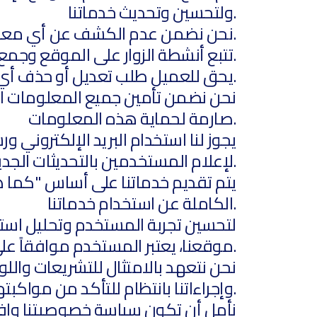
ولتحسين وتحديث خدماتنا.
5- نحن نضمن عدم الكشف عن أي معلومات شخصية لمستخدمي الموقع.
6- تتبع أنشطة الزوار على الموقع وجمع بياناتهم يتم فقط بعد الحصول على موافقتهم الصريحة.
7- يحق للعميل طلب تعديل أو حذف أي معلومات شخصية يقدمها لنا.
صارمة لحماية هذه المعلومات.
9- يجوز لنا استخدام البريد الإلكتروني ور
ص القصيرة (SMS) لإعلام المستخدمين بالتحديثات الجديدة والعروض الخاصة المتعلقة بخدماتنا.
الكاملة عن استخدام خدماتنا.
موقعنا، يعتبر المستخدم موافقاً على استخدام ملفات تعريف الارتباط.
وإجراءاتنا بانتظام للتأكد من مواكبتها لأحدث المعايير والممارسات العالمية في حماية البيانات.
نأمل أن تكون سياسة خصوصيتنا وافية