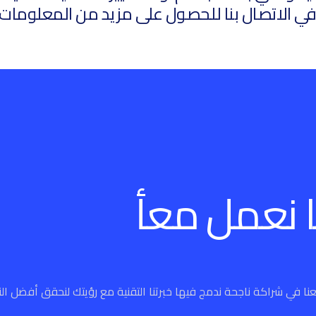
ا نعمل معأ
ا في شراكة ناجحة ندمج فيها خبرتنا التقنية مع رؤيتك لنحقق أفضل النت