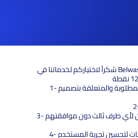
شكراً لاختياركم لخدماتنا في Belwasta نحن نحرص على حماية خصوصية عملائنا ومستخدمينا، ولذلك نلتزم بتوفير بيئة آمنة
1- نحن نجمع المعلومات الشخصية من عملائنا ومستخدمينا فقط عند تقديم الخدمات المطلوبة والمتعلقة بتصميم
3- نحن نتعهد بعدم مشاركة أو بيع أي من المعلومات الشخصية للعملاء أو المستخدمين لأي طرف ثالث دون موافقتهم
4- يتم جمع بيانات استخدام الموقع الإلكتروني لأغراض تحليلية فقط، وتستخدم هذه البيانات لتحسين تجربة المستخدم