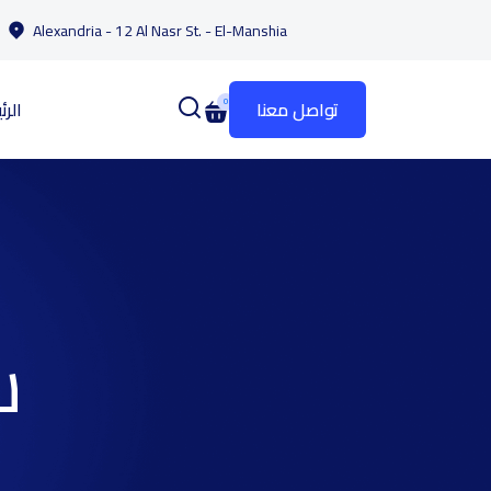
Alexandria - 12 Al Nasr St. - El-Manshia
تواصل معنا
0
الرئ
س