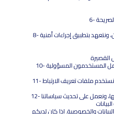
8- نحن نضمن تأمين جميع المعلومات الشخصية التي نجمعها من العملاء والمستخدمين، ونتعهد بتطبيق إجراءات أمنية
10- يتم تقديم خدماتنا على أساس "كما هي" دون أي ضمانات أو تعهدات من جانبنا، ويتحمل المستخدمون المسؤولية
11- نحن نستخدم ملفات تعريف الارتباط (Cookies) لتحسين تجربة المستخدم وتحليل استخدام الموقع. ومن خلال استخدام
12- نحن نتعهد بالامتثال للتشريعات واللوائح الخاصة بحماية البيانات في الدول التي نعمل بها، ونعمل على تحديث سياساتنا
بيانات والخصوصية. إذا كان لديكم